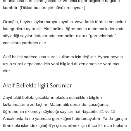
onunla kısa süreliğine çalışabilir ve belki diğer bilgilerle bağlantı
kurabilir. (Dikkat bu süreçte büyük rol oynar.)
Örneğin, beyin olayları sıraya koyabilir veya farklı türdeki nesneleri
kategorilere ayırabilir. Aktif bellek, öğretmenin matematik dersinde
söylediği sayıları kafalarında semboller olarak “görmelerinde”
çocuklara yardımcı olur.
Aktif bellek sadece kısa süreli kullanım için değildir. Ayrıca beynin
uzun süreli depolama için yeni bilgileri düzenlemesine yardımcı
olur.
Aktif Bellekle İlgili Sorunlar
Zayıf aktif bellek, çocukların okulda edindikleri bilgileri
kullanmalarını zorlaştırır. Matematik dersinde, çocuğunuz
öğretmenin eklemeyi söylediği sayıları hatırlayabilir: 21 ve 13.
Ancak onlarla ne yapması gerektiğini hatırlamayabilir. Ya da (girişte
örnekteki işlemdeki gibi) 6’yı çıkarabilmek için önce 34 olan toplamı