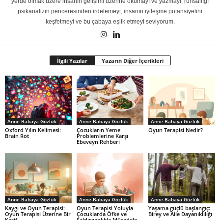
yerde olmak üzere insanın gelişimi üzerine okumayı ve yazmayı, ruhsallığı
psikanalizin penceresinden irdelemeyi, insanın iyileşme potansiyelini
keşfetmeyi ve bu çabaya eşlik etmeyi seviyorum.
İlgili Yazılar
Yazarın Diğer İçerikleri
Anne-Babaya Gözlük
Anne-Babaya Gözlük
Anne-Babaya Gözlük
Oxford Yılın Kelimesi:
Çocukların Yeme
Oyun Terapisi Nedir?
Brain Rot
Problemlerine Karşı
Ebeveyn Rehberi
Anne-Babaya Gözlük
Anne-Babaya Gözlük
Anne-Babaya Gözlük
Kaygı ve Oyun Terapisi:
Oyun Terapisi Yoluyla
Yaşama güçlü başlangıç:
Oyun Terapisi Üzerine Bir
Çocuklarda Öfke ve
Birey ve Aile Dayanıklılığı
Keşif
Saldırganlıkla Mücadele