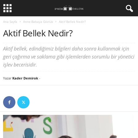
Ana Sayfa
Anne-Babaya Gözlük
Aktif Bellek Nedir?
Aktif Bellek Nedir?
Aktif bellek, edindiğimiz bilgileri daha sonra kullanmak için
geri çağırma ve saklama gibi işlemlerden sorumlu bir yönetici
işlev becerisidir.
Yazar
Kader Demirok
-