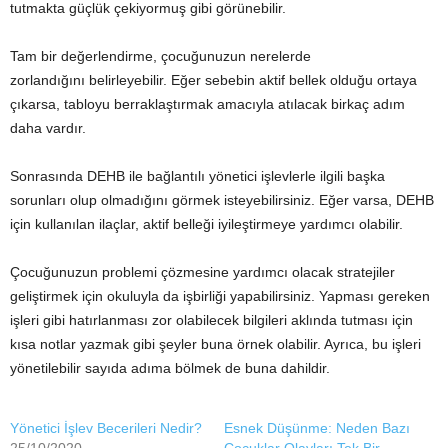
tutmakta güçlük çekiyormuş gibi görünebilir.
Tam bir değerlendirme, çocuğunuzun nerelerde
zorlandığını belirleyebilir. Eğer sebebin aktif bellek olduğu ortaya
çıkarsa, tabloyu berraklaştırmak amacıyla atılacak birkaç adım
daha vardır.
Sonrasında DEHB ile bağlantılı yönetici işlevlerle ilgili başka
sorunları olup olmadığını görmek isteyebilirsiniz. Eğer varsa, DEHB
için kullanılan ilaçlar, aktif belleği iyileştirmeye yardımcı olabilir.
Çocuğunuzun problemi çözmesine yardımcı olacak stratejiler
geliştirmek için okuluyla da işbirliği yapabilirsiniz. Yapması gereken
işleri gibi hatırlanması zor olabilecek bilgileri aklında tutması için
kısa notlar yazmak gibi şeyler buna örnek olabilir. Ayrıca, bu işleri
yönetilebilir sayıda adıma bölmek de buna dahildir.
Yönetici İşlev Becerileri Nedir?
Esnek Düşünme: Neden Bazı
25/10/2020
Çocuklar Olayları Tek Bir