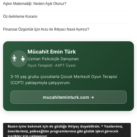
Aşkın Matematiği: Neden Aşık Oluruz?
Öz-belirleme Kuramı
Finansal Özgürlük İçin Arzu ile İhtiyacı Nasıl Ayırırız?
Mücahit Emin Türk
👨‍👧
Uzman Psikolojik Danışman
Oyun Terapisti · A4PT Üyesi
3-10 yaş grubu çocuklarla Çocuk Merkezli Oyun Terapisi
(CCPT) yaklaşımıyla çalışıyorum.
mucahiteminturk.com →
Bazen içine bakmak için de gözlüğe ihtiyaç duyabilirsin. * Yazılarımız,
önerilerimiz, psikoeğitim programlarımız gibi gözlük işlevi görecek
içerikler için çalışıyoruz.