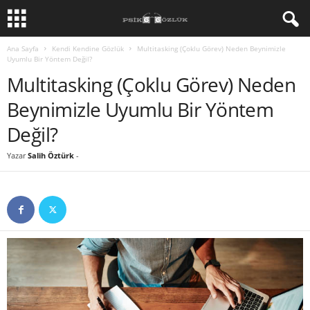
Ana Sayfa
Kendi Kendine Gözlük
Multitasking (Çoklu Görev) Neden Beynimizle
Uyumlu Bir Yöntem Değil?
Multitasking (Çoklu Görev) Neden
Beynimizle Uyumlu Bir Yöntem
Değil?
Yazar
Salih Öztürk
-