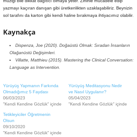
müziği bile dikkat dağıtıcı olmaya yeter. Zihinle mücadele edip
yazmayı kaçıran danışan gibi üretkenlikten uzaklaşabiliriz. Beynizin
sol tarafını da karton gibi kendi haline bırakmaya ihtiyacımız olabilir.
Kaynakça
Dispenza, Joe (2020). Doğaüstü Olmak: Sıradan İnsanların
Olağanüstü Değişimleri.
Villatte, Matthieu (2015). Mastering the Clinical Conversation:
Language as Intervention.
Yürüyüş Yapmanın Farkında
Yürüyüş Meditasyonu Nedir
Olmadığımız 5 Faydası
ve Nasıl Uygulanır?
06/03/2023
05/04/2023
"Kendi Kendine Gözlük" içinde
"Kendi Kendine Gözlük" içinde
Tetikleyiciler Öğretmenin
Olsun
09/10/2020
"Kendi Kendine Gözlük" içinde