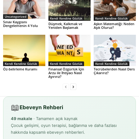
Uncategorized
Kendi Kendine Gözlük
Kendi Kendine Gözlük
Sınav Kaygısını
Düşmek, Kalkmak ve
Aşkın Matematiği: Neden
Dengelemenin 4 Yolu
Yeniden Başlamak
Aşık Oluruz?
Kendi Kendine Gözlük
Kendi Kendine Gözlük
Kendi Kendine Gözlük
Öz-belirleme Kuramı
Finansal Özgürlük İçin
Tecrübelerden Nasıl Ders
Arzu ile İhtiyacı Nasıl
Çıkarırız?
Ayırırız?
📖
Ebeveyn Rehberi
49 makale
· Tamamen açık kaynak
Çocuk gelişimi, oyun terapisi, bağlanma ve daha fazlası
hakkında kapsamlı ebeveyn rehberleri.