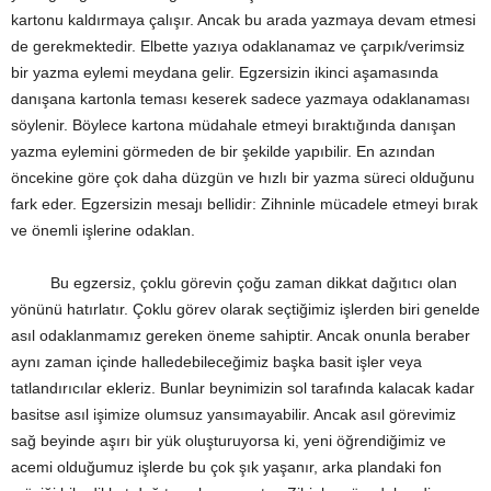
kartonu kaldırmaya çalışır. Ancak bu arada yazmaya devam etmesi
de gerekmektedir. Elbette yazıya odaklanamaz ve çarpık/verimsiz
bir yazma eylemi meydana gelir. Egzersizin ikinci aşamasında
danışana kartonla teması keserek sadece yazmaya odaklanaması
söylenir. Böylece kartona müdahale etmeyi bıraktığında danışan
yazma eylemini görmeden de bir şekilde yapıbilir. En azından
öncekine göre çok daha düzgün ve hızlı bir yazma süreci olduğunu
fark eder. Egzersizin mesajı bellidir: Zihninle mücadele etmeyi bırak
ve önemli işlerine odaklan.
Bu egzersiz, çoklu görevin çoğu zaman dikkat dağıtıcı olan
yönünü hatırlatır. Çoklu görev olarak seçtiğimiz işlerden biri genelde
asıl odaklanmamız gereken öneme sahiptir. Ancak onunla beraber
aynı zaman içinde halledebileceğimiz başka basit işler veya
tatlandırıcılar ekleriz. Bunlar beynimizin sol tarafında kalacak kadar
basitse asıl işimize olumsuz yansımayabilir. Ancak asıl görevimiz
sağ beyinde aşırı bir yük oluşturuyorsa ki, yeni öğrendiğimiz ve
acemi olduğumuz işlerde bu çok şık yaşanır, arka plandaki fon