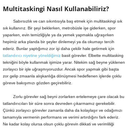
Multitaskingi Nasıl Kullanabiliriz?
Sabırsızlık ve can sıkıntısıyla baş etmek için multitaskingi sık
sık kullanırız. Bir şeyi beklerken, metrobüsle işe giderken, spor
yaparken, evin temizliğiyle ya da yemek yapmakla uğraşırken
hepimiz arka planda bir şeyler dinlemeyi ya da okumayı tercih
ederiz. Bunlar yaptığımız zor işi daha çekilir hale getirmek için
tatlandırıcı niyetine yöneldiğimiz
basit görevler. Elbette multitasking
tekniğini böyle kullanmak işimize yarar. Nitekim sağ beyne yüklenen
zorlayıcı bir işle uğraşmıyoruzdur. Ancak spor yapmak gibi başta
zor gelip zmaanla alışkanlığa dönüşmesi hedeflenen işlerde çoklu
göreve bakışımızı gözden geçirebiliriz.
Zorlu görevler sağ beyni zorlarken ertelemeye çare olacak bu
tatlandırıcıları bir süre sonra devreden çıkarmamız gerekebilir.
Çünkü zorlayıcı görevler zamanla daha da kolaylaşır ve odağımızı
tamamıyla vermenin performans ve verimi artırdığını fark ederiz.
Ne kadar kolay olursa olsun çoklu görevin dikkati ve verimliliği