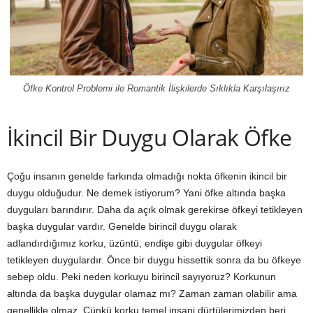
Öfke Kontrol Problemi ile Romantik İlişkilerde Sıklıkla Karşılaşırız
İkincil Bir Duygu Olarak Öfke
Çoğu insanın genelde farkında olmadığı nokta öfkenin ikincil bir
duygu olduğudur. Ne demek istiyorum? Yani öfke altında başka
duyguları barındırır. Daha da açık olmak gerekirse öfkeyi tetikleyen
başka duygular vardır. Genelde birincil duygu olarak
adlandırdığımız korku, üzüntü, endişe gibi duygular öfkeyi
tetikleyen duygulardır. Önce bir duygu hissettik sonra da bu öfkeye
sebep oldu. Peki neden korkuyu birincil sayıyoruz? Korkunun
altında da başka duygular olamaz mı? Zaman zaman olabilir ama
genellikle olmaz. Çünkü korku temel insani dürtülerimizden beri