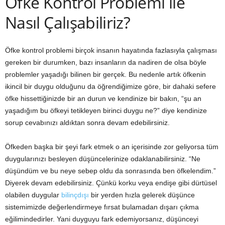
Öfke Kontrol Problemi ile
Nasıl Çalışabiliriz?
Öfke kontrol problemi birçok insanın hayatında fazlasıyla çalışması
gereken bir durumken, bazı insanların da nadiren de olsa böyle
problemler yaşadığı bilinen bir gerçek. Bu nedenle artık öfkenin
ikincil bir duygu olduğunu da öğrendiğimize göre, bir dahaki sefere
öfke hissettiğinizde bir an durun ve kendinize bir bakın, “şu an
yaşadığım bu öfkeyi tetikleyen birinci duygu ne?” diye kendinize
sorup cevabınızı aldıktan sonra devam edebilirsiniz.
Öfkeden başka bir şeyi fark etmek o an içerisinde zor geliyorsa tüm
duygularınızı besleyen düşüncelerinize odaklanabilirsiniz. “Ne
düşündüm ve bu neye sebep oldu da sonrasında ben öfkelendim.”
Diyerek devam edebilirsiniz. Çünkü korku veya endişe gibi dürtüsel
olabilen duygular
bilinçdışı
bir yerden hızla gelerek düşünce
sistemimizde değerlendirmeye fırsat bulamadan dışarı çıkma
eğilimindedirler. Yani duyguyu fark edemiyorsanız, düşünceyi