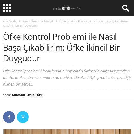
Ana Sayfa
Kendi Kendine Gözlük
Öfke Kontrol Problemi ile Nasıl Başa Çıkabilirim:
Öfke İkincil Bir Duygudur
Öfke Kontrol Problemi ile Nasıl
Başa Çıkabilirim: Öfke İkincil Bir
Duygudur
Öfke kontrol problemi birçok insanın hayatında fazlasıyla çalışması gereken
bir durumken, bazı insanların da nadiren de olsa böyle problemler yaşadığı
bilinen bir gerçek.
Yazar
Mücahit Emin Türk
-