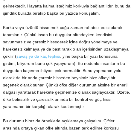
gelmektedir. Hayatta kalma isteğimiz korkuyla bağlantılıdır, bunu da
şimdilik burada bırakıp başka bir yazıda konuşalım.
Korku veya üzüntü hissetmek çoğu zaman rahatsız edici olarak
tanımlanır. Çünkü insan bu duygular altındayken kendisini
savunmasız ve çaresiz hissederek içine doğru yönelmeye ve
hareketsiz kalmaya ya da bastırarak o an içerisinden uzaklaşmaya
çekilir (
savaş ya da kaç tepkisi
, yine başka bir yazı konusuna
girdim, biliyorum bunu çok yapıyorum). Bu nedenle insanların bu
duygudan kaçınma ihtiyacı çok normaldir. Bunu yapmanın yolu
olarak da bir anda çaresiz hisseden beynimiz bize öfkeyi bir
seçenek olarak sunar. Çünkü öfke diğer durumun aksine bir enerji
dalgası yaratarak harekete geçmemize olanak sağlaycaktır. Özetle,
öfke belirsizlik ve çaresizlik anında bir kontrol ve güç hissi
yaratmanın bir karşılığı olarak kodlanmıştır.
Bu durumu biraz da örneklerle açıklamaya çalışalım. Çiftler
arasında ortaya çıkan öfke altında bazen terk edilme korkusu