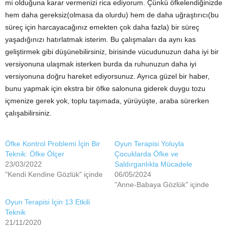
mi olduğuna karar vermenizi rica ediyorum. Çünkü öfkelendiğinizde
hem daha gereksiz(olmasa da olurdu) hem de daha uğraştırıcı(bu
süreç için harcayacağınız emekten çok daha fazla) bir süreç
yaşadığınızı hatırlatmak isterim. Bu çalışmaları da aynı kas
geliştirmek gibi düşünebilirsiniz, birisinde vücudunuzun daha iyi bir
versiyonuna ulaşmak isterken burda da ruhunuzun daha iyi
versiyonuna doğru hareket ediyorsunuz. Ayrıca güzel bir haber,
bunu yapmak için ekstra bir öfke salonuna giderek duygu tozu
içmenize gerek yok, toplu taşımada, yürüyüşte, araba sürerken
çalışabilirsiniz.
Öfke Kontrol Problemi İçin Bir
Oyun Terapisi Yoluyla
Teknik: Öfke Ölçer
Çocuklarda Öfke ve
23/03/2022
Saldırganlıkla Mücadele
"Kendi Kendine Gözlük" içinde
06/05/2024
"Anne-Babaya Gözlük" içinde
Oyun Terapisi İçin 13 Etkili
Teknik
21/11/2020