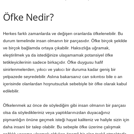
Öfke Nedir?
Herkes farklı zamanlarda ve değişen oranlarda öfkelenebilir. Bu
durum temelinde insan olmanın bir parçasıdır. Öfke birçok şekilde
ve birçok bağlamda ortaya çıkabilir. Haksızlığa uğramak,
eleştirilmek ya da istediğinize ulaşamamak potansiyel öfke
tetikleyicilerinin sadece birkaçıdır. Öfke duygusu hafif
sinirlenmelerden, yıkıcı ve yakıcı bir duruma kadar geniş bir
yelpazede seyredebilir. Aslına bakarsanız can sıkıntısı bile o an
içerisinde olanlardan hoşnutsuzluk sebebiyle bir öfke olarak kabul
edilebilir.
Öfkelenmek az önce de söylediğim gibi insan olmanın bir parçası
olsa da söyledikleriniz veya yaptıklarınızdan duyacağınız
pişmanlığın önüne geçmek isteği hayat kaliteniz ve haliyle sizin için
daha insani bir talep olabilir. Bu sebeple öfke üzerine çalışmak
sağlıklı yaşama ulaşmak oldukça önemli bir alan teşkil etmektedir.