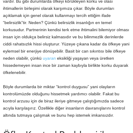
vardır. Bu gibi durumlarda öfkeyi körükleyen korku ve olası
ihtimallerin birleşimi olarak karşımıza çıkar. Böyle durumları
açıklamak için genel olarak kullanmayı tercih ettiğim ifade
“belirsizlik”tir. Neden? Çünkü belirsizlik insanlığın en temel
korkusudur. Partnerinin kendisi terk etme ihtimalini bilemiyor olması
insan için oldukça belirsiz kalmasıdır ve bu bilinmezlik derinlerde
ciddi rahatsızlık hissi oluşturur. Yüzeye çıkana kadar da öfkeye yani
eylemsel bir enerjiye dönüşebilir. Basit bir can sıkıntısı bile öfkeye
neden olabilir, çünkü
uyaran
eksikliği yaşayan veya üretken
hissedemeyen insan ince bir zaman kaybıyla birlikte korku duyarak
öfkelenebilir.
Böyle durumlarda bir miktar “kontrol duygusu” yani olayların
kontrolümüzde olduğunu hissetmek yardımcı olabilir. Fakat bu
kontrol arzusu için de biraz ileriye gitmeye çalıştığımızda sadece
acıyla karşılaşırız. Özellikle diğer insanların davranışlarını kontrol
altında tutmaya çalışmak ve bunu hep istemek imkansızdır.