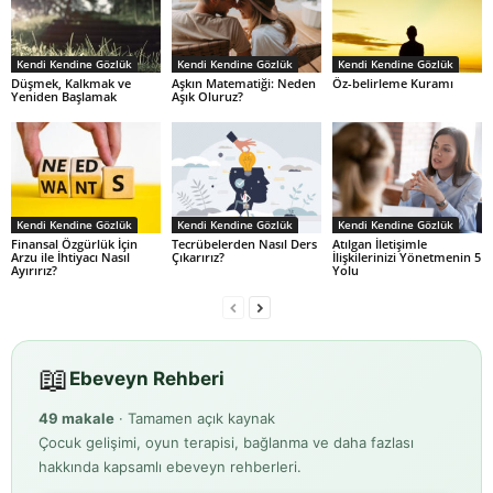
Kendi Kendine Gözlük
Kendi Kendine Gözlük
Kendi Kendine Gözlük
Düşmek, Kalkmak ve
Aşkın Matematiği: Neden
Öz-belirleme Kuramı
Yeniden Başlamak
Aşık Oluruz?
Kendi Kendine Gözlük
Kendi Kendine Gözlük
Kendi Kendine Gözlük
Finansal Özgürlük İçin
Tecrübelerden Nasıl Ders
Atılgan İletişimle
Arzu ile İhtiyacı Nasıl
Çıkarırız?
İlişkilerinizi Yönetmenin 5
Ayırırız?
Yolu
📖
Ebeveyn Rehberi
49 makale
· Tamamen açık kaynak
Çocuk gelişimi, oyun terapisi, bağlanma ve daha fazlası
hakkında kapsamlı ebeveyn rehberleri.