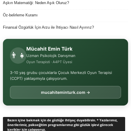
Aşkın Matematiği: Neden Aşık Oluruz?
Öz-belirleme Kuramı
Finansal Özgürlük İçin Arzu ile İhtiyacı Nasıl Ayırırız?
Mücahit Emin Türk
👨‍👧
Uzman Psikolojik Danışman
Oyun Terapisti · A4PT Üyesi
3-10 yaş grubu çocuklarla Çocuk Merkezli Oyun Terapisi
(CCPT) yaklaşımıyla çalışıyorum.
mucahiteminturk.com →
Bazen içine bakmak için de gözlüğe ihtiyaç duyabilirsin. * Yazılarımız,
önerilerimiz, psikoeğitim programlarımız gibi gözlük işlevi görecek
içerikler için çalışıyoruz.