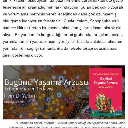
bir iki kitabını okuduysam da bazı fikirlerine çarpılmaktan öte geçip
felsefesini anlayamadığımın farkındaydım. Şu an pek çok biyografi
ve yorumlama metninin verebileceğinden daha çok özümsemiş
olduğuma inanıyorum felsefesini. Çünkü Yalom, Schopenhauer’ı
sadece fikirler üreten bir kaynak olmaktan çıkarıp insan olarak ele
alıyor. Bir yandan da kurguladığı terapi grubunda tartışılan, anılan,
yorumlanan biri yaparak açımlıyor. İyi bir felsefe anlatıcısı olmanın
yanında, ruh sağlığı uzmanlarına da felsefe terapi odasına nasıl
girer göstermiş oluyor.
Bu kitabında Yalom, terapist Julius’un kanser olduğunu öğrendikten sonra kalan
günlerinde sürdürdüğü bir grupla arasında geçenleri ve paralelinde Schopenhauer’un