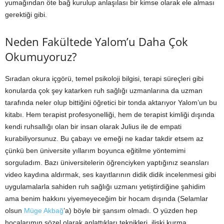
yumağından öte bağ kurulup anlaşılası bir kimse olarak ele alması
gerektiği gibi.
Neden Fakültede Yalom’u Daha Çok
Okumuyoruz?
Sıradan okura içgörü, temel psikoloji bilgisi, terapi süreçleri gibi
konularda çok şey katarken ruh sağlığı uzmanlarına da uzman
tarafında neler olup bittiğini öğretici bir tonda aktarıyor Yalom’un bu
kitabı. Hem terapist profesyonelliği, hem de terapist kimliği dışında
kendi ruhsallığı olan bir insan olarak Julius ile de empati
kurabiliyorsunuz. Bu çabayı ve emeği ne kadar takdir etsem az
çünkü ben üniversite yıllarım boyunca eğitilme yöntemimi
sorguladım. Bazı üniversitelerin öğrenciyken yaptığınız seansları
video kaydına aldırmak, ses kayıtlarının didik didik incelenmesi gibi
uygulamalarla sahiden ruh sağlığı uzmanı yetiştirdiğine şahidim
ama benim hakkını yiyemeyeceğim bir hocam dışında (Selamlar
olsun
Müge Akbağ
’a) böyle bir şansım olmadı. O yüzden hep
hocalarımın sözel olarak anlattıkları teknikleri, ilişki kurma