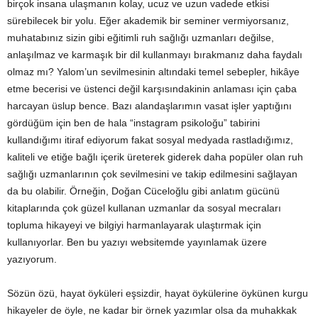
birçok insana ulaşmanın kolay, ucuz ve uzun vadede etkisi
sürebilecek bir yolu. Eğer akademik bir seminer vermiyorsanız,
muhatabınız sizin gibi eğitimli ruh sağlığı uzmanları değilse,
anlaşılmaz ve karmaşık bir dil kullanmayı bırakmanız daha faydalı
olmaz mı? Yalom’un sevilmesinin altındaki temel sebepler, hikâye
etme becerisi ve üstenci değil karşısındakinin anlaması için çaba
harcayan üslup bence. Bazı alandaşlarımın vasat işler yaptığını
gördüğüm için ben de hala “instagram psikoloğu” tabirini
kullandığımı itiraf ediyorum fakat sosyal medyada rastladığımız,
kaliteli ve etiğe bağlı içerik üreterek giderek daha popüler olan ruh
sağlığı uzmanlarının çok sevilmesini ve takip edilmesini sağlayan
da bu olabilir. Örneğin, Doğan Cüceloğlu gibi anlatım gücünü
kitaplarında çok güzel kullanan uzmanlar da sosyal mecraları
topluma hikayeyi ve bilgiyi harmanlayarak ulaştırmak için
kullanıyorlar. Ben bu yazıyı websitemde yayınlamak üzere
yazıyorum.
Sözün özü, hayat öyküleri eşsizdir, hayat öykülerine öykünen kurgu
hikayeler de öyle, ne kadar bir örnek yazımlar olsa da muhakkak