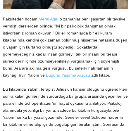
Fakülteden hocam
Meral Ağır
, o zamanlar beni şaşırtan bir tavsiye
vermişti derslerden birinde. “İyi bir psikolojik danışman olmak
istiyorsanız roman okuyun.” Bir eli romanlarda bir eli kuram
kitaplarında kendini çok zaman bölünmüş hissetme hatasına düşen
o yaşım için kurtarıcı olmuştu söylediği. Sokaklarda
göremeyeceğiniz kadar insan görmeyi, tek bir insanı bir terapi
süreci derinliğinde özümseyebilmeyi vurgulamak için söylemişti
bunu. Ara ara aklıma gelir vurgusu, bu seferki hatırlamamın
kaynağı Irvin Yalom ve
Bugünü Yaşama Arzusu
adlı kitabı.
Bu kitabında Yalom, terapist Julius’un kanser olduğunu öğrendikten
sonra kalan günlerinde sürdürdüğü bir grupla arasında geçenleri ve
paralelinde Schopenhauer’un hayat öyküsünü anlatıyor. Psikoloji
alanındaki yetkinliği bir yana, sadece bu kitabın kurgusuyla bile
Yalom harika bir yazar gözümde. Seneler evvel Schopenhauer’ın
bir kitabını elime alıp içinde boğulup geri bırakmıştım. Sonrasında