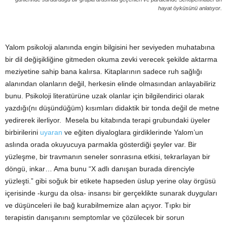
hayat öyküsünü anlatıyor.
Yalom psikoloji alanında engin bilgisini her seviyeden muhatabına
bir dil değişikliğine gitmeden okuma zevki verecek şekilde aktarma
meziyetine sahip bana kalırsa. Kitaplarının sadece ruh sağlığı
alanından olanların değil, herkesin elinde olmasından anlayabiliriz
bunu. Psikoloji literatürüne uzak olanlar için bilgilendirici olarak
yazdığı(nı düşündüğüm) kısımları didaktik bir tonda değil de metne
yedirerek ilerliyor. Mesela bu kitabında terapi grubundaki üyeler
birbirilerini
uyaran
ve eğiten diyaloglara girdiklerinde Yalom’un
aslında orada okuyucuya parmakla gösterdiği şeyler var. Bir
yüzleşme, bir travmanın seneler sonrasına etkisi, tekrarlayan bir
döngü, inkar… Ama bunu “X adlı danışan burada direnciyle
yüzleşti.” gibi soğuk bir etikete hapseden üslup yerine olay örgüsü
içerisinde -kurgu da olsa- insansı bir gerçeklikte sunarak duyguları
ve düşünceleri ile bağ kurabilmemize alan açıyor. Tıpkı bir
terapistin danışanını semptomlar ve çözülecek bir sorun