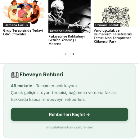
Uzmana Gözlük
Uzmana Gözlük
Grup Terapisinde Tedavi
Varoluşçuluk ve
Uzmana Gözlük
Edici Etmenler
Hümanizm Felsefelerini
Psikiyatriye Kahkahayı
Temel Alan Terapilerde
Getiren Adam: J.L.
Kökensel Fark
Moreno
📖
Ebeveyn Rehberi
49 makale
· Tamamen açık kaynak
Çocuk gelişimi, oyun terapisi, bağlanma ve daha fazlası
hakkında kapsamlı ebeveyn rehberleri.
Rehberleri Keşfet →
mucahiteminturk.com/rehber