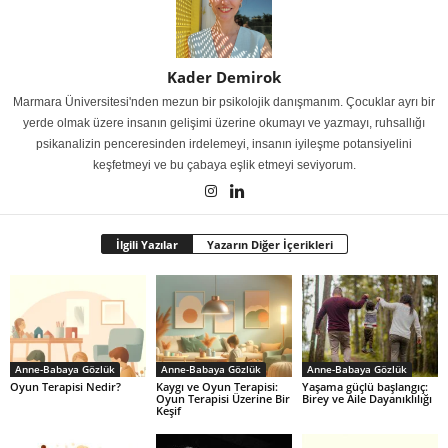
Kader Demirok
Marmara Üniversitesi'nden mezun bir psikolojik danışmanım. Çocuklar ayrı bir
yerde olmak üzere insanın gelişimi üzerine okumayı ve yazmayı, ruhsallığı
psikanalizin penceresinden irdelemeyi, insanın iyileşme potansiyelini
keşfetmeyi ve bu çabaya eşlik etmeyi seviyorum.
İlgili Yazılar
Yazarın Diğer İçerikleri
Anne-Babaya Gözlük
Anne-Babaya Gözlük
Anne-Babaya Gözlük
Oyun Terapisi Nedir?
Kaygı ve Oyun Terapisi:
Yaşama güçlü başlangıç:
Oyun Terapisi Üzerine Bir
Birey ve Aile Dayanıklılığı
Keşif