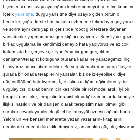
biçimlerini nasıl uygulayacağımı kestirememeyi itiraf ettim kendime.
İçerik
yansıtma
, duygu yansıtma diye uzayıp giden bütün o
becerileri çoğu derste basmakalıp ezberlerle tekrarlayıp geçiyoruz
ve sonra aynı ders yapısı içerisinde robot gibi tekrara dayanan
yansıtmalar yapmamamız gerektiğini duyuyoruz. Şanslıysak güzel
birkaç uygulama ile kendimizi deneyip hata yapıyoruz ve az çok
kafamızda bir çerçeve çiziliyor. Ama bir gün gerçekten
danışman/terapist koltuğuna oturana kadar ne yapacağımızı hiç
bilmiyoruz bence, itiraf edelim. Bu sorgulamalardan sonra “keşke
şurada bir odada terapilerini yapsalar, biz de izleyebilsek” diye
düşündüğümü hatırlıyorum. İşte Julius aldığım eğitimlerin iyi bir
uygulayıcısı olarak benim için kesinlikle bir rol model artık. İyi bir
terapist nasıl olur, terapistin terapist olmadığı zamanlarda kendiyle
ilişkisi nasıldır ve bir danışan olarak terapistim nasıl olmalı gibi
soruları cevaplayabilecek güzel bir tahayyül öznesi sağladı bana.
Yalom’un -ve benzeri maharette yazan yazarların- kitaplarını
derslerde neden didik didik etmiyoruz, anlamakta güçlük çekiyorum.