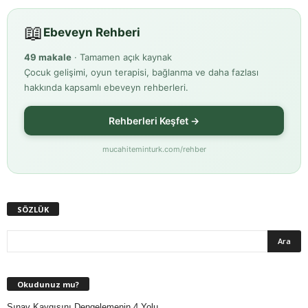
📖
Ebeveyn Rehberi
49 makale
· Tamamen açık kaynak
Çocuk gelişimi, oyun terapisi, bağlanma ve daha fazlası
hakkında kapsamlı ebeveyn rehberleri.
Rehberleri Keşfet →
mucahiteminturk.com/rehber
SÖZLÜK
Okudunuz mu?
Sınav Kaygısını Dengelemenin 4 Yolu